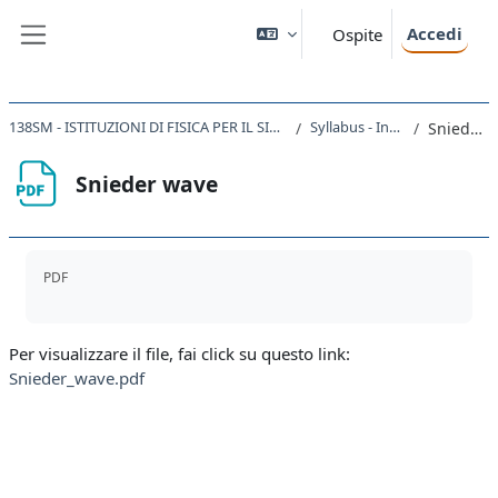
Vai al contenuto principale
Accedi
Ospite
Pannello laterale
138SM - ISTITUZIONI DI FISICA PER IL SISTEMA TERRA 2019/2020
Syllabus - Introduzione
Snieder wave
Snieder wave
Aggregazione dei criteri
PDF
Per visualizzare il file, fai click su questo link:
Snieder_wave.pdf