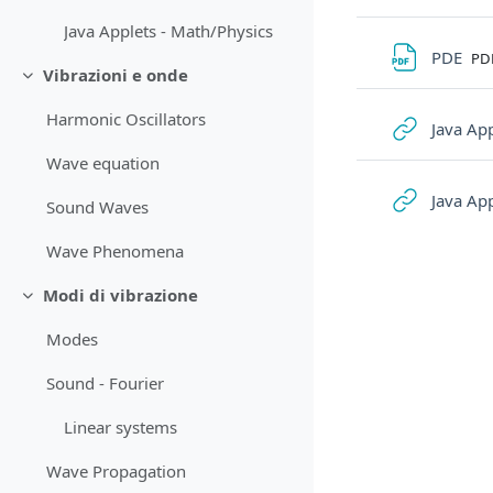
Java Applets - Math/Physics
File
PDE
PD
Vibrazioni e onde
Minimizza
Harmonic Oscillators
Java App
Wave equation
Java Ap
Sound Waves
Wave Phenomena
Modi di vibrazione
Minimizza
Modes
Sound - Fourier
Linear systems
Wave Propagation