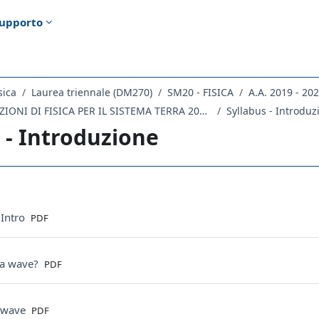
upporto
sica
Laurea triennale (DM270)
SM20 - FISICA
A.A. 2019 - 20
138SM - ISTITUZIONI DI FISICA PER IL SISTEMA TERRA 2019/2020
Syllabus - Introduz
 - Introduzione
ella sezione
File
 Intro
PDF
File
 a wave?
PDF
File
 wave
PDF