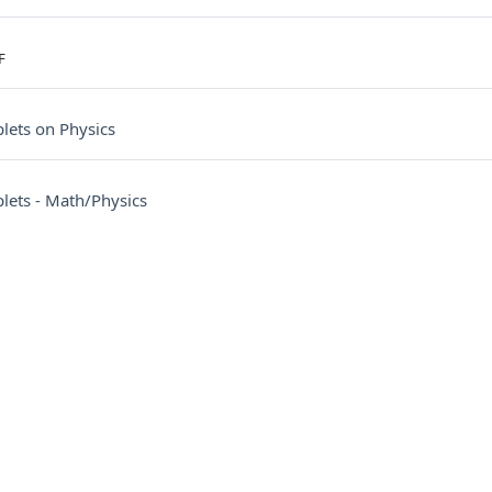
F
URL
lets on Physics
URL
plets - Math/Physics