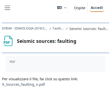
Vai al contenuto principale
Accedi
Ospite
Pannello laterale
678SM - SISMOLOGIA 2019/2020
Faulting
Seismic sources: faulting
Seismic sources: faulting
Aggregazione dei criteri
PDF
Per visualizzare il file, fai click su questo link:
9_Sources_faulting_n.pdf