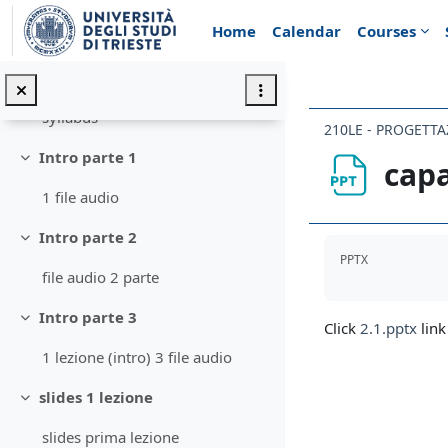
Collapse
Skip to main content
Home
Calendar
Courses
Annunci
syllabus
Collapse
syllabus
210LE - PROGETTA
Intro parte 1
capa
Collapse
1 file audio
Intro parte 2
Completion req
Collapse
PPTX
file audio 2 parte
Intro parte 3
Collapse
Click
2.1.pptx
link
1 lezione (intro) 3 file audio
slides 1 lezione
Collapse
slides prima lezione