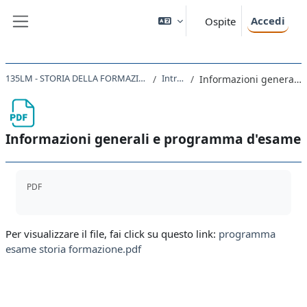
Vai al contenuto principale
Accedi
Ospite
Pannello laterale
135LM - STORIA DELLA FORMAZIONE DEGLI STATI NAZIONALI NEL XIX SECOLO 2019
Introduzione
Informazioni generali e programma d'esame
Informazioni generali e programma d'esame
Aggregazione dei criteri
PDF
Per visualizzare il file, fai click su questo link:
programma
esame storia formazione.pdf