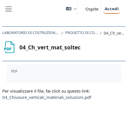
Vai al contenuto principale
Accedi
Ospite
Pannello laterale
LABORATORIO DI COSTRUZIONE DELL'ARCHITETTURA II 2020
PROGETTO DI COMPONENTI EDILIZI
04_Ch_vert_mat_soltec
04_Ch_vert_mat_soltec
Aggregazione dei criteri
PDF
Per visualizzare il file, fai click su questo link:
04_Chiusure_verticali_materiali_soluzioni.pdf