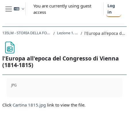
Skip to main content
Log
You are currently using guest
in
access
Side panel
135LM - STORIA DELLA FORMAZIONE DEGLI STATI NAZIONALI NEL XIX SECOLO 2019
Lezione 1. Il congresso di Vienna
l'Europa all'epoca del Congresso di Vienna (1814-1815)
l'Europa all'epoca del Congresso di Vienna
(1814-1815)
Completion requirements
JPG
Click
Cartina 1815.jpg
link to view the file.