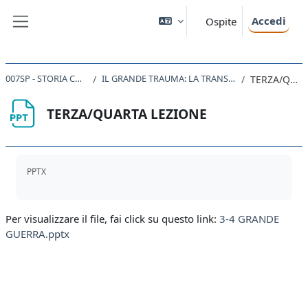
Vai al contenuto principale
Accedi
Ospite
Pannello laterale
007SP - STORIA CONTEMPORANEA 2019
IL GRANDE TRAUMA: LA TRANSIZIONE DALLA PRIMA GUERRA MONDIALE ALLA PACE
TERZA/QUARTA LEZIONE
TERZA/QUARTA LEZIONE
Aggregazione dei criteri
PPTX
Per visualizzare il file, fai click su questo link:
3-4 GRANDE
GUERRA.pptx