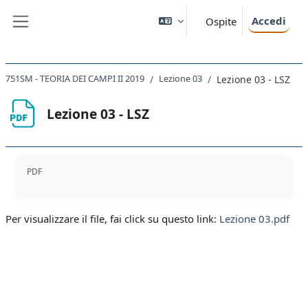
Vai al contenuto principale
Accedi
Ospite
Pannello laterale
751SM - TEORIA DEI CAMPI II 2019
Lezione 03
Lezione 03 - LSZ
Lezione 03 - LSZ
Aggregazione dei criteri
PDF
Per visualizzare il file, fai click su questo link:
Lezione 03.pdf