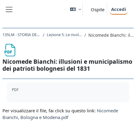
Vai al contenuto principale
Accedi
Ospite
Pannello laterale
135LM - STORIA DELLA FORMAZIONE DEGLI STATI NAZIONALI NEL XIX SECOLO 2019
Lezione 5. Le rivoluzioni del 1830 e 1831 in Francia,Belgio, Polonia e Italia.
Nicomede Bianchi: illusioni e municipalismo dei patrioti bolognesi del 1831
Nicomede Bianchi: illusioni e municipalismo
dei patrioti bolognesi del 1831
Aggregazione dei criteri
PDF
Per visualizzare il file, fai click su questo link:
Nicomede
Bianchi, Bologna e Modena.pdf