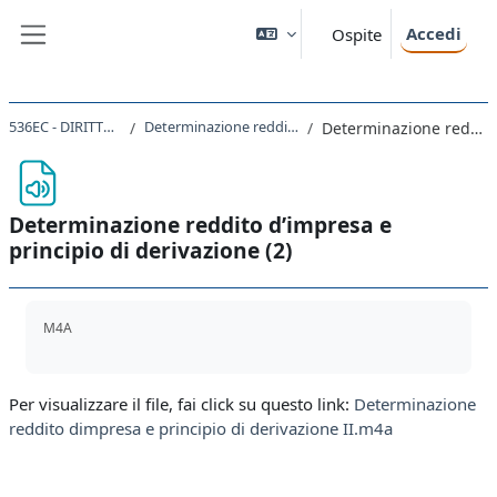
Vai al contenuto principale
Accedi
Ospite
Pannello laterale
536EC - DIRITTO TRIBUTARIO D'IMPRESA 2019
Determinazione reddito d’impresa e principio di derivazione (2 ore)
Determinazione reddito d’impresa e principio di derivazione (2)
Determinazione reddito d’impresa e
principio di derivazione (2)
Aggregazione dei criteri
M4A
Per visualizzare il file, fai click su questo link:
Determinazione
reddito dimpresa e principio di derivazione II.m4a