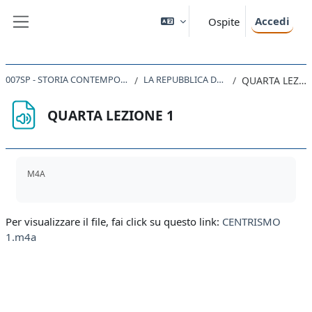
Vai al contenuto principale
Accedi
Ospite
Pannello laterale
007SP - STORIA CONTEMPORANEA 2019
LA REPUBBLICA DEI PARTITI
QUARTA LEZIONE 1
QUARTA LEZIONE 1
Aggregazione dei criteri
M4A
Per visualizzare il file, fai click su questo link:
CENTRISMO
1.m4a