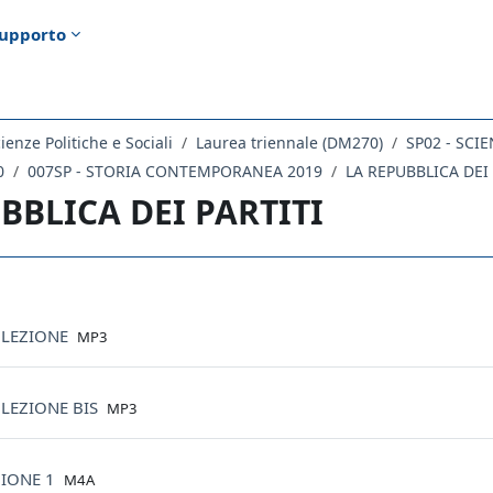
upporto
ienze Politiche e Sociali
Laurea triennale (DM270)
SP02 - SCI
0
007SP - STORIA CONTEMPORANEA 2019
LA REPUBBLICA DEI 
BBLICA DEI PARTITI
ella sezione
File
 LEZIONE
MP3
File
LEZIONE BIS
MP3
File
ZIONE 1
M4A