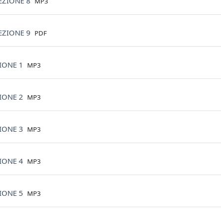
File
EZIONE 8
MP3
File
EZIONE 9
PDF
File
ZIONE 1
MP3
File
ZIONE 2
MP3
File
ZIONE 3
MP3
File
ZIONE 4
MP3
File
ZIONE 5
MP3