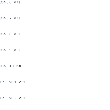
File
ZIONE 6
MP3
File
ZIONE 7
MP3
File
ZIONE 8
MP3
File
ZIONE 9
MP3
File
ZIONE 10
PDF
File
LEZIONE 1
MP3
File
LEZIONE 2
MP3