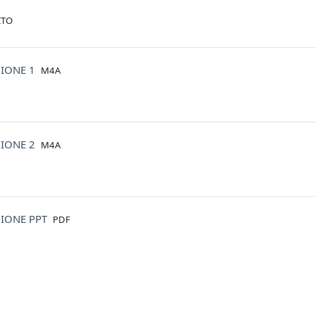
ITO
File
IONE 1
M4A
File
IONE 2
M4A
File
IONE PPT
PDF