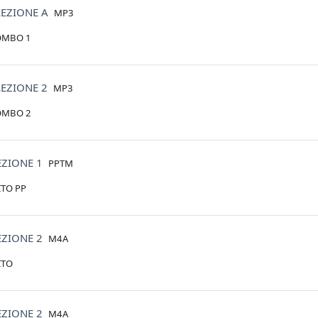
File
LEZIONE A
MP3
IOMBO 1
File
LEZIONE 2
MP3
IOMBO 2
File
EZIONE 1
PPTM
ITO PP
File
EZIONE 2
M4A
ITO
File
EZIONE 2
M4A