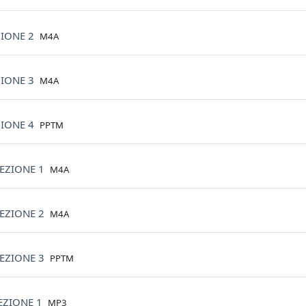
File
ZIONE 2
M4A
File
ZIONE 3
M4A
File
ZIONE 4
PPTM
File
EZIONE 1
M4A
File
EZIONE 2
M4A
File
EZIONE 3
PPTM
File
EZIONE 1
MP3