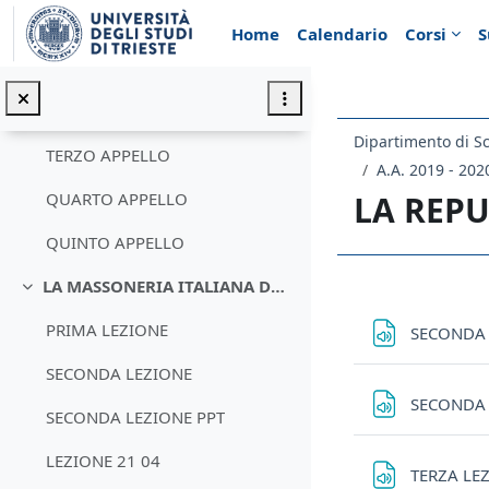
Vai al contenuto principale
PRIMO APPELLO
Home
Calendario
Corsi
S
RISULTATI GRANDE GUERRA
SECONDO APPELLO
Dipartimento di Sc
TERZO APPELLO
A.A. 2019 - 202
LA REPU
QUARTO APPELLO
QUINTO APPELLO
LA MASSONERIA ITALIANA DAL RISORGIMENTO AI GIORNI NOSTRI
Schema d
Minimizza
PRIMA LEZIONE
SECONDA
SECONDA LEZIONE
SECONDA 
SECONDA LEZIONE PPT
LEZIONE 21 04
TERZA LE