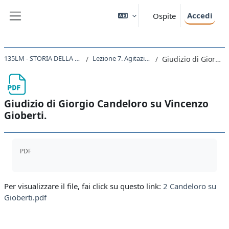
Vai al contenuto principale
Accedi
Ospite
Pannello laterale
135LM - STORIA DELLA FORMAZIONE DEGLI STATI NAZIONALI NEL XIX SECOLO 2019
Lezione 7. Agitazioni mazziniane e progetto neoguelfo
Giudizio di Giorgio Candeloro su Vincenzo Gioberti.
Giudizio di Giorgio Candeloro su Vincenzo
Gioberti.
Aggregazione dei criteri
PDF
Per visualizzare il file, fai click su questo link:
2 Candeloro su
Gioberti.pdf