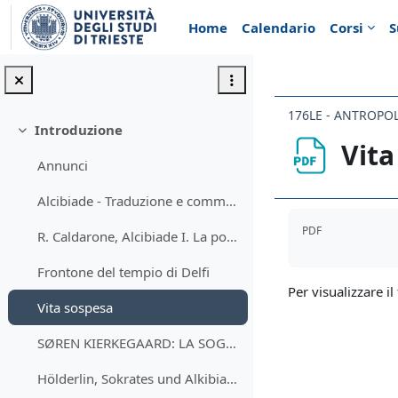
Vai al contenuto principale
Home
Calendario
Corsi
S
176LE - ANTROPO
Introduzione
Minimizza
Vita
Annunci
Alcibiade - Traduzione e commento
Aggregazione de
PDF
R. Caldarone, Alcibiade I. La possibilità comune e lo schema invertito
Frontone del tempio di Delfi
Per visualizzare il 
Vita sospesa
SØREN KIERKEGAARD: LA SOGGETTIVITÀ È VERITÀ
Hölderlin, Sokrates und Alkibiades