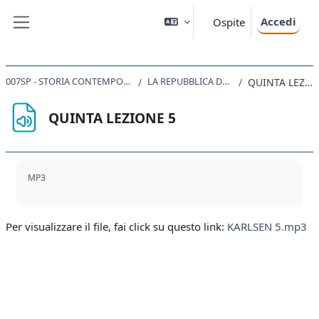
Vai al contenuto principale
Accedi
Ospite
Pannello laterale
007SP - STORIA CONTEMPORANEA 2019
LA REPUBBLICA DEI PARTITI
QUINTA LEZIONE 5
QUINTA LEZIONE 5
Aggregazione dei criteri
MP3
Per visualizzare il file, fai click su questo link:
KARLSEN 5.mp3