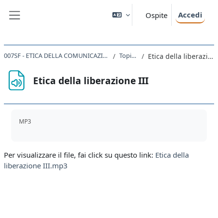
Vai al contenuto principale
Accedi
Ospite
Pannello laterale
007SF - ETICA DELLA COMUNICAZIONE 2019
Topic 42
Etica della liberazione III
Etica della liberazione III
Aggregazione dei criteri
MP3
Per visualizzare il file, fai click su questo link:
Etica della
liberazione III.mp3