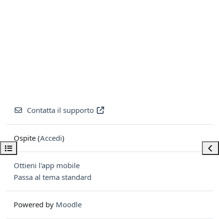
Contatta il supporto
Ospite (
Accedi
)
Apri indice del corso
Apri
Ottieni l'app mobile
Passa al tema standard
Powered by
Moodle