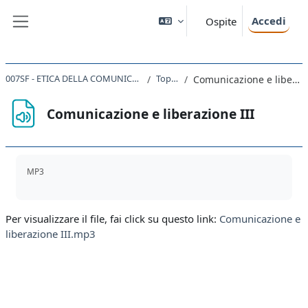
Vai al contenuto principale
Accedi
Ospite
Pannello laterale
007SF - ETICA DELLA COMUNICAZIONE 2019
Topic 46
Comunicazione e liberazione III
Comunicazione e liberazione III
Aggregazione dei criteri
MP3
Per visualizzare il file, fai click su questo link:
Comunicazione e
liberazione III.mp3