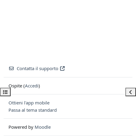
Contatta il supporto
Ospite (
Accedi
)
Apri indice del corso
Apri
Ottieni l'app mobile
Passa al tema standard
Powered by
Moodle