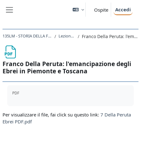
Vai al contenuto principale
Accedi
Ospite
Pannello laterale
135LM - STORIA DELLA FORMAZIONE DEGLI STATI NAZIONALI NEL XIX SECOLO 2019
Lezione 10. Il 1848 in Italia
Franco Della Peruta: l'emancipazione degli Ebrei in Piemonte e Toscana
Franco Della Peruta: l'emancipazione degli
Ebrei in Piemonte e Toscana
Aggregazione dei criteri
PDF
Per visualizzare il file, fai click su questo link:
7 Della Peruta
Ebrei PDF.pdf