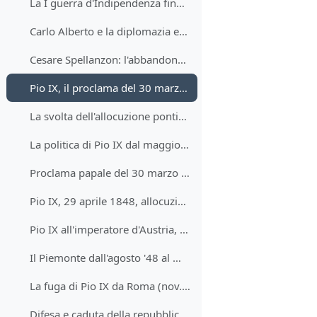
La I guerra d'Indipendenza fino all'armistizio Salasco
Carlo Alberto e la diplomazia europea
Cesare Spellanzon: l'abbandono di Milano da parte di Carlo Alberto
Pio IX, il proclama del 30 marzo 1848
La svolta dell'allocuzione pontificia del 29 aprile 1848
La politica di Pio IX dal maggio al novembre del 1848
Proclama papale del 30 marzo 1848
Pio IX, 29 aprile 1848, allocuzione Non semel
Pio IX all'imperatore d'Austria, 3 maggio 1848
Il Piemonte dall'agosto '48 al marzo 49
La fuga di Pio IX da Roma (nov.48). La sconfitta piemontese di Novara (mar. 49)
Difesa e caduta della repubblica romana (9 febbr. -3 luglio 1849)