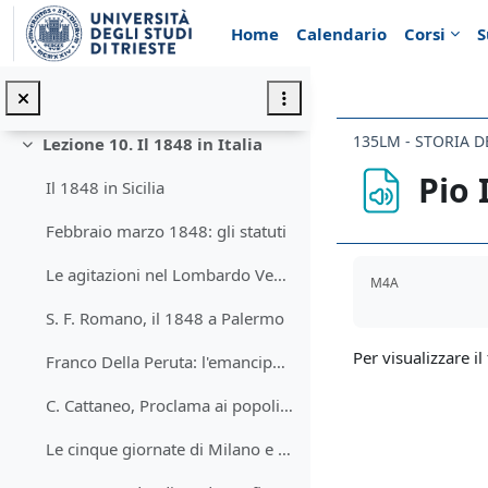
Vai al contenuto principale
Angelo Ara: il liberalismo magiaro e le altre nazionalità del Regno d'Ungheria
Home
Calendario
Corsi
S
E. Sestan: La costituente di Francoforte (1848-49)
Ernesto Sestan: la costituente di Francoforte
Lezione 10. Il 1848 in Italia
Minimizza
Pio 
Il 1848 in Sicilia
Febbraio marzo 1848: gli statuti
Aggregazione de
Le agitazioni nel Lombardo Veneto: autunno 1847-marzo 1848.
M4A
S. F. Romano, il 1848 a Palermo
Per visualizzare il 
Franco Della Peruta: l'emancipazione degli Ebrei in Piemonte e Toscana
C. Cattaneo, Proclama ai popoli della monarchia asburgica
Le cinque giornate di Milano e l'intervento di Carlo Alberto