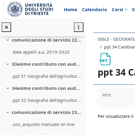
Vai al contenuto principale
ppt29 Geografia dello sviluppo. parte 1
Home
Calendario
Corsi
S
32esimo contributo con audio. Geografia dello sviluppo 2
Minimizza
ppt30 Geografia dello sviluppo parte 2
006LE - GEOGRAFI
comunicazione di servizio 22 aprile - date appelli
Minimizza
ppt 34 Cambiame
date appelli a.a. 2019-2020
33esimo contributo con audio Geografia dell'agricoltura 1
Minimizza
ppt 34 C
ppt 31 Geografia dell'agricoltura parte 1
34esimo contributo con audio Geografia dell'agricoltura 2
Minimizza
Aggregazione de
PPTX
ppt 32 Geografia dell'agricoltura parte 2
comunicazione di servizio 23 aprile - disponibilità manuale on line
Minimizza
Per visualizzare il 
uso_acquisto manuale on line