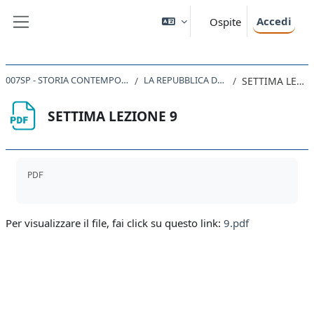
Vai al contenuto principale
Accedi
Ospite
Pannello laterale
007SP - STORIA CONTEMPORANEA 2019
LA REPUBBLICA DEI PARTITI
SETTIMA LEZIONE 9
SETTIMA LEZIONE 9
Aggregazione dei criteri
PDF
Per visualizzare il file, fai click su questo link:
9.pdf