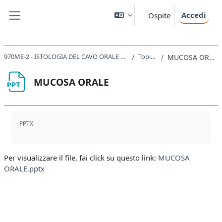
Vai al contenuto principale
Accedi
Ospite
Pannello laterale
970ME-2 - ISTOLOGIA DEL CAVO ORALE 2019
Topic 1
MUCOSA ORALE
MUCOSA ORALE
Aggregazione dei criteri
PPTX
Per visualizzare il file, fai click su questo link:
MUCOSA
ORALE.pptx