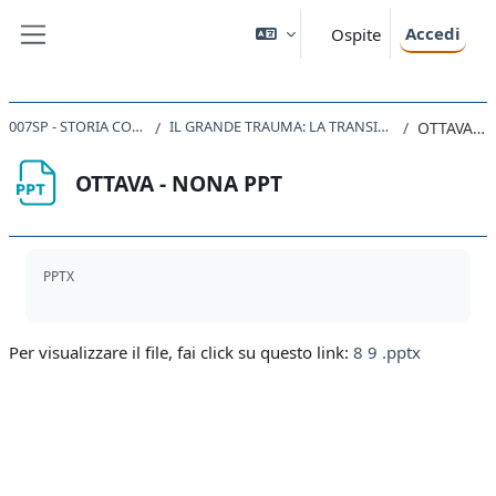
Vai al contenuto principale
Accedi
Ospite
Pannello laterale
007SP - STORIA CONTEMPORANEA 2019
IL GRANDE TRAUMA: LA TRANSIZIONE DALLA PRIMA GUERRA MONDIALE ALLA PACE
OTTAVA - NONA PPT
OTTAVA - NONA PPT
Aggregazione dei criteri
PPTX
Per visualizzare il file, fai click su questo link:
8 9 .pptx