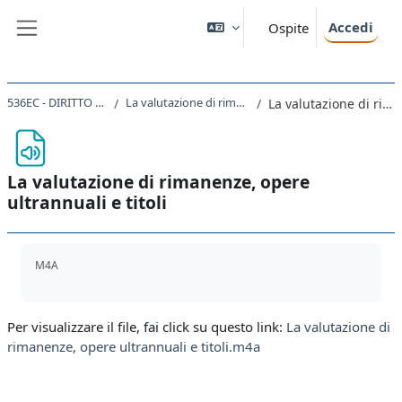
Vai al contenuto principale
Accedi
Ospite
Pannello laterale
536EC - DIRITTO TRIBUTARIO D'IMPRESA 2019
La valutazione di rimanenze, opere ultrannuali e titoli (1 ora)
La valutazione di rimanenze, opere ultrannuali e titoli
La valutazione di rimanenze, opere
ultrannuali e titoli
Aggregazione dei criteri
M4A
Per visualizzare il file, fai click su questo link:
La valutazione di
rimanenze, opere ultrannuali e titoli.m4a