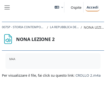
Vai al contenuto principale
Accedi
Ospite
Pannello laterale
007SP - STORIA CONTEMPORANEA 2019
LA REPUBBLICA DEI PARTITI
NONA LEZIONE 2
NONA LEZIONE 2
Aggregazione dei criteri
M4A
Per visualizzare il file, fai click su questo link:
CROLLO 2.m4a