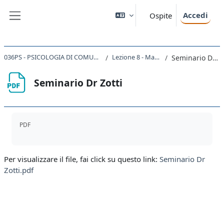
Vai al contenuto principale
Accedi
Ospite
Pannello laterale
036PS - PSICOLOGIA DI COMUNITA' 2019
Lezione 8 - Marchetti
Seminario Dr Zotti
Seminario Dr Zotti
Aggregazione dei criteri
PDF
Per visualizzare il file, fai click su questo link:
Seminario Dr
Zotti.pdf