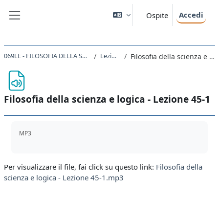
Vai al contenuto principale
Accedi
Ospite
Pannello laterale
069LE - FILOSOFIA DELLA SCIENZA E LOGICA 2019
Lezioni 41-45
Filosofia della scienza e logica - Lezione 45-1
Filosofia della scienza e logica - Lezione 45-1
Aggregazione dei criteri
MP3
Per visualizzare il file, fai click su questo link:
Filosofia della
scienza e logica - Lezione 45-1.mp3