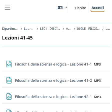
Vai al contenuto principale
Accedi
Ospite
Pannello laterale
Dipartimento di Studi Umanistici
Laurea triennale (DM270)
LE01 - DISCIPLINE STORICHE E FILOSOFICHE
A.A. 2019 - 2020
069LE - FILOSOFIA DELLA SCIENZA E LOGICA 2019
Lezioni 41-45
Lezioni 41-45
Schema della sezione
File
Filosofia della scienza e logica - Lezione 41-1
MP3
File
Filosofia della scienza e logica - Lezione 41-2
MP3
File
Filosofia della scienza e logica - Lezione 42-1
MP3