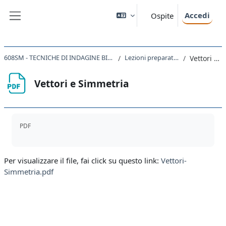
Vai al contenuto principale
Accedi
Ospite
Pannello laterale
608SM - TECNICHE DI INDAGINE BIOSTRUTTURALE CON LUCE DI SINCROTRONE 2020
Lezioni preparatorie di matematica
Vettori e Simmetria
Vettori e Simmetria
Aggregazione dei criteri
PDF
Per visualizzare il file, fai click su questo link:
Vettori-
Simmetria.pdf