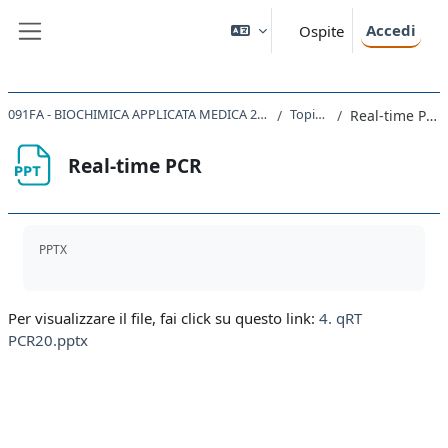
Vai al contenuto principale
Accedi
Ospite
Pannello laterale
091FA - BIOCHIMICA APPLICATA MEDICA 2020
Topic 5
Real-time PCR
Real-time PCR
Aggregazione dei criteri
PPTX
Per visualizzare il file, fai click su questo link:
4. qRT
PCR20.pptx