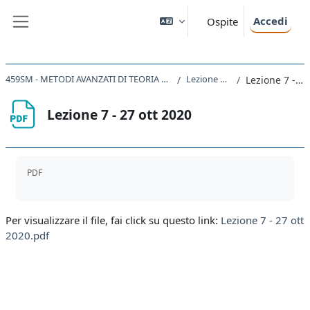
Vai al contenuto principale
Accedi
Ospite
Pannello laterale
459SM - METODI AVANZATI DI TEORIA QUANTISTICA DEI CAMPI 2020
Lezione 7 - 27/10/20
Lezione 7 - 27 ott 2020
Lezione 7 - 27 ott 2020
Aggregazione dei criteri
PDF
Per visualizzare il file, fai click su questo link:
Lezione 7 - 27 ott
2020.pdf