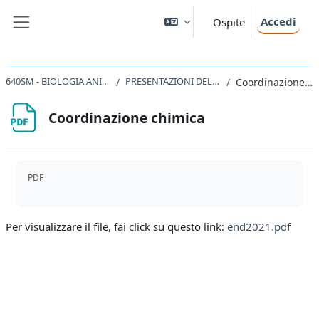
Vai al contenuto principale
Accedi
Ospite
Pannello laterale
640SM - BIOLOGIA ANIMALE 2020
PRESENTAZIONI DELLE LEZIONI
Coordinazione chimica
Coordinazione chimica
Aggregazione dei criteri
PDF
Per visualizzare il file, fai click su questo link:
end2021.pdf