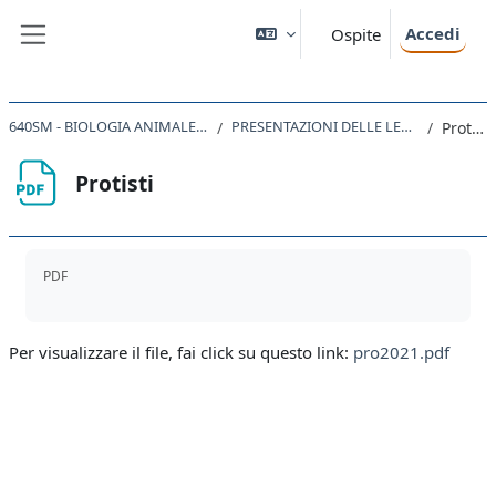
Vai al contenuto principale
Accedi
Ospite
Pannello laterale
640SM - BIOLOGIA ANIMALE 2020
PRESENTAZIONI DELLE LEZIONI
Protisti
Protisti
Aggregazione dei criteri
PDF
Per visualizzare il file, fai click su questo link:
pro2021.pdf