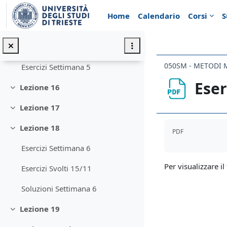
Vai al contenuto principale
Lezione 13
Minimizza
Home
Calendario
Corsi
S
Lezione 14
Minimizza
Lezione 15
Minimizza
050SM - METODI M
Esercizi Settimana 5
Eser
Lezione 16
Minimizza
Lezione 17
Minimizza
Aggregazione de
Lezione 18
PDF
Minimizza
Esercizi Settimana 6
Per visualizzare il 
Esercizi Svolti 15/11
Soluzioni Settimana 6
Lezione 19
Minimizza