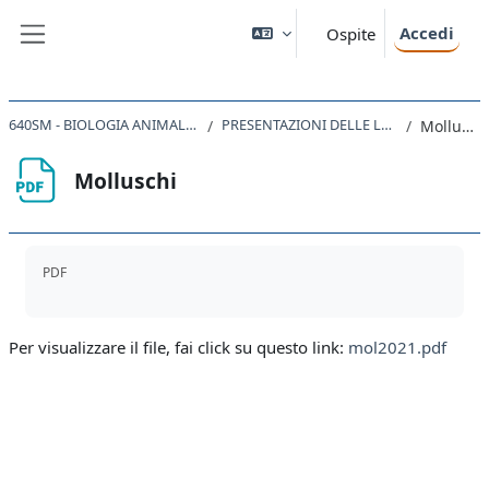
Vai al contenuto principale
Accedi
Ospite
Pannello laterale
640SM - BIOLOGIA ANIMALE 2020
PRESENTAZIONI DELLE LEZIONI
Molluschi
Molluschi
Aggregazione dei criteri
PDF
Per visualizzare il file, fai click su questo link:
mol2021.pdf