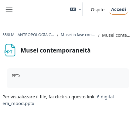
Vai al contenuto principale
Accedi
Ospite
Pannello laterale
556LM - ANTROPOLOGIA CULTURALE 2020
Musei in fase contemporanea
Musei contemporaneità
Musei contemporaneità
Aggregazione dei criteri
PPTX
Per visualizzare il file, fai click su questo link:
6 digital
era_mood.pptx