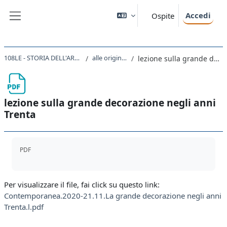
Vai al contenuto principale
Accedi
Ospite
Pannello laterale
108LE - STORIA DELL'ARTE CONTEMPORANEA 2020
alle origini del Muralismo
lezione sulla grande decorazione negli anni Trenta
lezione sulla grande decorazione negli anni
Trenta
Aggregazione dei criteri
PDF
Per visualizzare il file, fai click su questo link:
Contemporanea.2020-21.11.La grande decorazione negli anni
Trenta.l.pdf