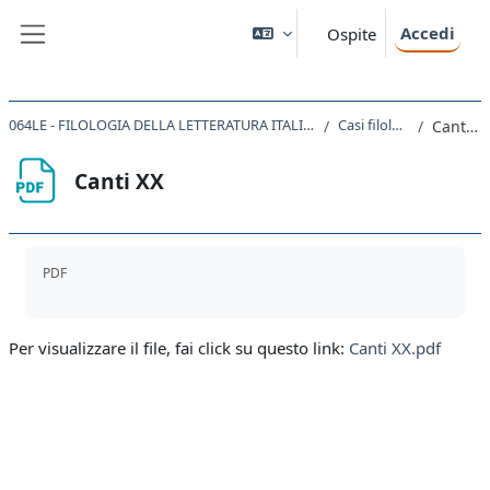
Vai al contenuto principale
Accedi
Ospite
Pannello laterale
064LE - FILOLOGIA DELLA LETTERATURA ITALIANA 2020
Casi filologici
Canti XX
Canti XX
Aggregazione dei criteri
PDF
Per visualizzare il file, fai click su questo link:
Canti XX.pdf