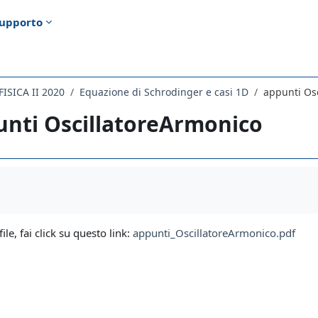
upporto
ISICA II 2020
Equazione di Schrodinger e casi 1D
appunti Os
unti OscillatoreArmonico
i criteri
file, fai click su questo link:
appunti_OscillatoreArmonico.pdf