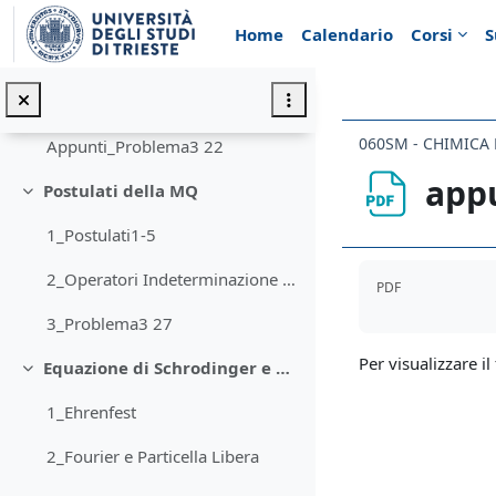
Vai al contenuto principale
Richiami di Probabilità e di Algebra
Minimizza
Home
Calendario
Corsi
S
BraKet
Appunti_Probabilità
060SM - CHIMICA F
Appunti_Problema3 22
app
Postulati della MQ
Minimizza
1_Postulati1-5
Aggregazione de
2_Operatori Indeterminazione CSO Misura
PDF
3_Problema3 27
Per visualizzare il 
Equazione di Schrodinger e casi 1D
Minimizza
1_Ehrenfest
2_Fourier e Particella Libera