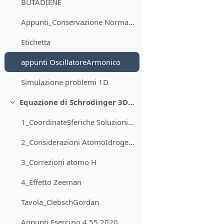
BUTADIENE
Appunti_Conservazione Normalizzazione 24Marzo
Etichetta
appunti OscillatoreArmonico
Simulazione problemi 1D
Equazione di Schrodinger 3D - Atomo di idrogeno
Minimizza
1_CoordinateSferiche Soluzioni_Idrogeno
2_Considerazioni AtomoIdrogeno
3_Correzioni atomo H
4_Effetto Zeeman
Tavola_ClebschGordan
Appunti Esercizio 4 55 2020