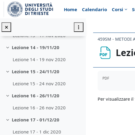
Minimizza
Vai al contenuto principale
Home
Calendario
Corsi
S
Lezione 12 - 12 nov 2020
Lezione 13 - 17/11/20
Minimizza
Lezione 13 - 17 nov 2020
Lezione 14 - 19/11/20
Lezi
Minimizza
Lezione 14 - 19 nov 2020
Lezione 15 - 24/11/20
Aggregazione de
Minimizza
PDF
Lezione 15 - 24 nov 2020
Lezione 16 - 26/11/20
Minimizza
Per visualizzare il 
Lezione 16 - 26 nov 2020
Lezione 17 - 01/12/20
Minimizza
Lezione 17 - 1 dic 2020