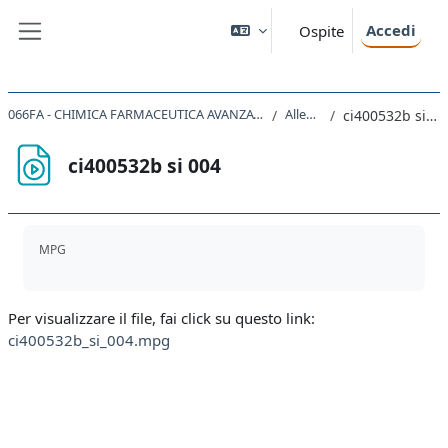
Vai al contenuto principale
Accedi
Ospite
Pannello laterale
066FA - CHIMICA FARMACEUTICA AVANZATA 2020
Allegati
ci400532b si 004
ci400532b si 004
Aggregazione dei criteri
MPG
Per visualizzare il file, fai click su questo link:
ci400532b_si_004.mpg