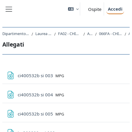
Vai al contenuto principale
Accedi
Ospite
Pannello laterale
Dipartimento di Scienze Chimiche e Farmaceutiche
Laurea Magistrale Ciclo Unico 5 anni
FA02 - CHIMICA E TECNOLOGIA FARMACEUTICHE
A.A. 2020 - 2021
066FA - CHIMICA FARMACEUTICA AVANZATA 2020
All
Allegati
Schema della sezione
File
ci400532b si 003
MPG
File
ci400532b si 004
MPG
File
ci400532b si 005
MPG