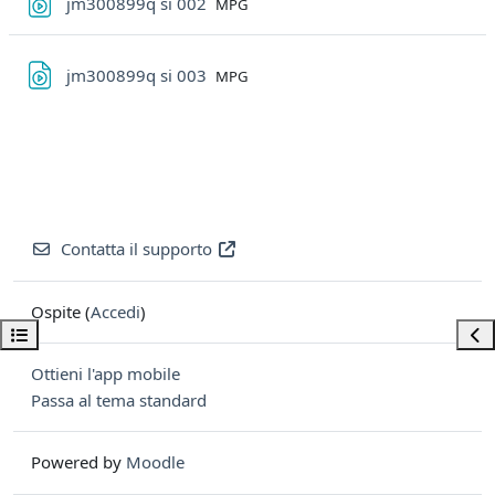
File
jm300899q si 002
MPG
File
jm300899q si 003
MPG
Contatta il supporto
Ospite (
Accedi
)
Apri indice del corso
Apri
Ottieni l'app mobile
Passa al tema standard
Powered by
Moodle