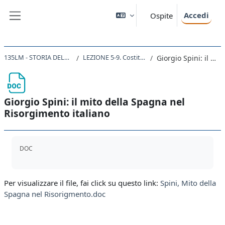
Vai al contenuto principale
Accedi
Ospite
Pannello laterale
135LM - STORIA DELLA FORMAZIONE DEGLI STATI NAZIONALI NEL XIX SECOLO 2020
LEZIONE 5-9. Costituzioni. La Charte octroyée di Luigi XVIII. Tentativi costituzionali in Spagna, a Napoli e a Torino (1820-23).
Giorgio Spini: il mito della Spagna nel Risorgimento italiano
Giorgio Spini: il mito della Spagna nel
Risorgimento italiano
Aggregazione dei criteri
DOC
Per visualizzare il file, fai click su questo link:
Spini, Mito della
Spagna nel Risorigmento.doc