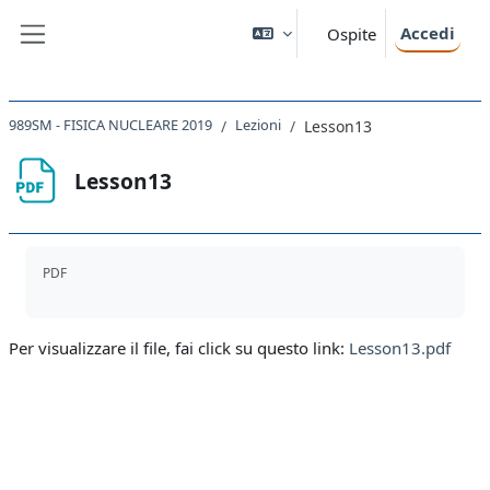
Vai al contenuto principale
Accedi
Ospite
Pannello laterale
989SM - FISICA NUCLEARE 2019
Lezioni
Lesson13
Lesson13
Aggregazione dei criteri
PDF
Per visualizzare il file, fai click su questo link:
Lesson13.pdf