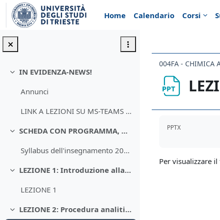
Vai al contenuto principale
Home
Calendario
Corsi
S
004FA - CHIMICA 
IN EVIDENZA-NEWS!
Minimizza
LEZ
Annunci
LINK A LEZIONI SU MS-TEAMS CHIMICA ANALITICA 2021
Aggregazione de
PPTX
SCHEDA CON PROGRAMMA, OBIETTIVI FORMATIVI, TESTI E ORARI
Minimizza
Syllabus dell'insegnamento 2020-21
Per visualizzare il 
LEZIONE 1: Introduzione alla Chimica Analitica
Minimizza
LEZIONE 1
LEZIONE 2: Procedura analitica e scelta del metodo
Minimizza