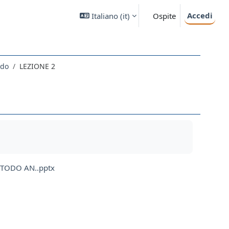
Accedi
Italiano ‎(it)‎
Ospite
odo
LEZIONE 2
TODO AN..pptx