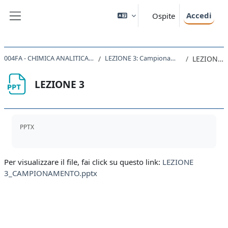
Vai al contenuto principale
Accedi
Ospite
Pannello laterale
004FA - CHIMICA ANALITICA 2020
LEZIONE 3: Campionamento
LEZIONE 3
LEZIONE 3
Aggregazione dei criteri
PPTX
Per visualizzare il file, fai click su questo link:
LEZIONE
3_CAMPIONAMENTO.pptx