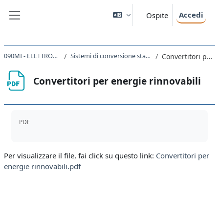
Vai al contenuto principale
Accedi
Ospite
Pannello laterale
090MI - ELETTRONICA DI POTENZA 2020
Sistemi di conversione statica per fonti di energia rinnovabili
Convertitori per energie rinnovabili
Convertitori per energie rinnovabili
Aggregazione dei criteri
PDF
Per visualizzare il file, fai click su questo link:
Convertitori per
energie rinnovabili.pdf